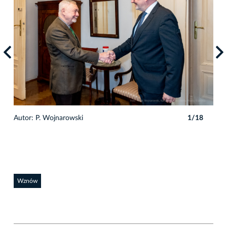
Autor: P. Wojnarowski
1/18
Auto
Wznów