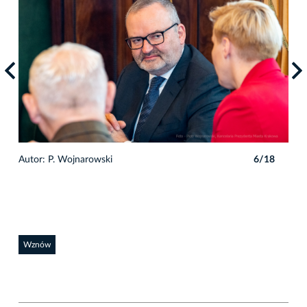
8
Autor: P. Wojnarowski
6/18
Auto
Wznów