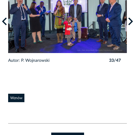
7
Autor: P. Wojnarowski
33/47
Auto
Wznów