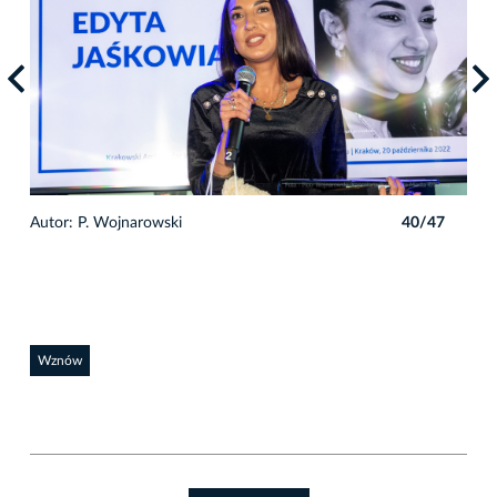
7
Autor: P. Wojnarowski
40/47
Auto
Wznów