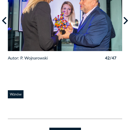
7
Autor: P. Wojnarowski
42/47
Auto
Wznów