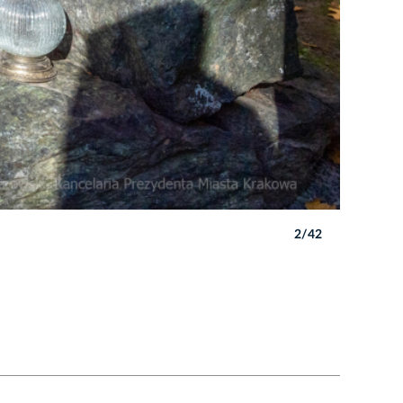
2/42
Autor: P. 