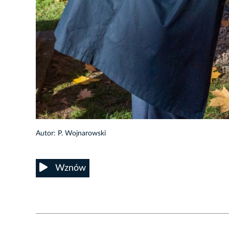
1/42
Autor: P. Wojnarowski
Wznów