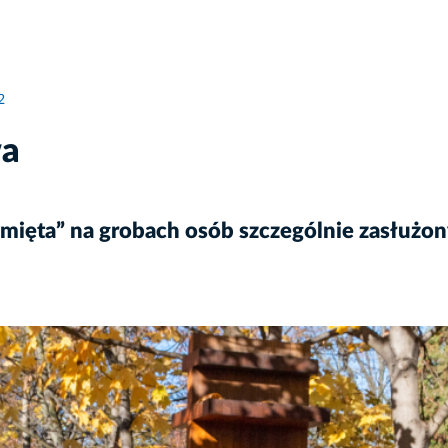
2
wa
mięta” na grobach osób szczególnie zasłużon