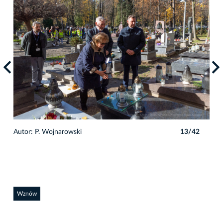
2
Autor: P. Wojnarowski
13/42
Auto
Wznów