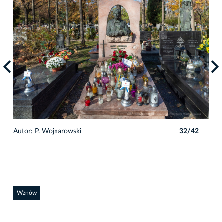
2
Autor: P. Wojnarowski
32/42
Auto
Wznów