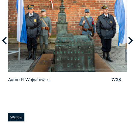
8
Autor: P. Wojnarowski
7/28
Auto
Wznów