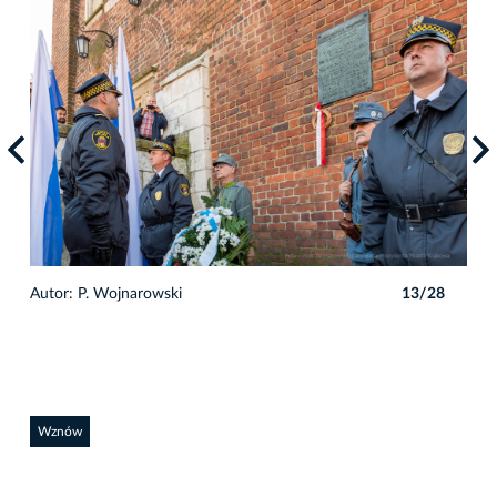
8
Autor: P. Wojnarowski
13/28
Auto
Wznów