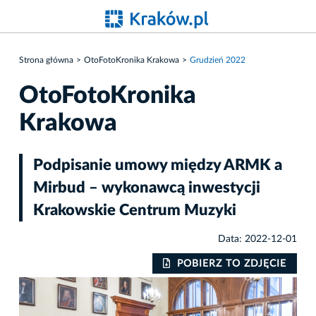
Strona główna
OtoFotoKronika Krakowa
Grudzień 2022
OtoFotoKronika
Krakowa
Podpisanie umowy między ARMK a
Mirbud – wykonawcą inwestycji
Krakowskie Centrum Muzyki
Data: 2022-12-01
IE
POBIERZ TO ZDJĘCIE