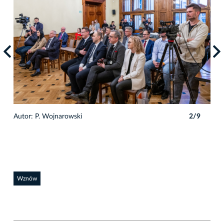
9
Autor: P. Wojnarowski
2/9
Auto
Wznów