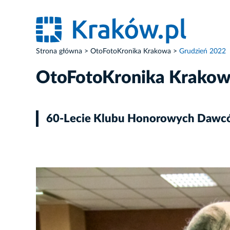
Strona główna
OtoFotoKronika Krakowa
Grudzień 2022
OtoFotoKronika Krako
60-Lecie Klubu Honorowych Dawc
ZDJĘCIE