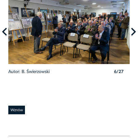
7
Autor: B. Świerzowski
6/27
Auto
Wznów