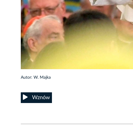
4/13
Autor: W. Majka
Wznów