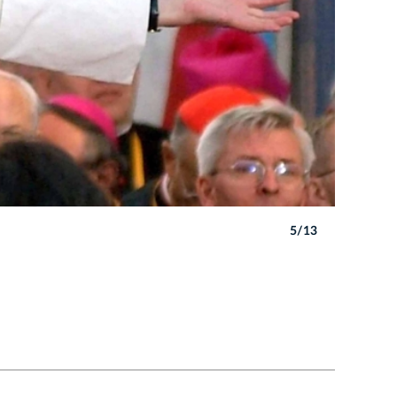
5/13
Autor: W. 