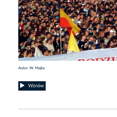
7/13
Autor: W. Majka
Wznów