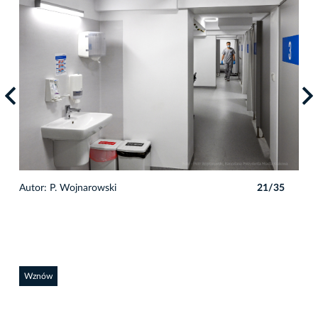
5
Autor: P. Wojnarowski
21/35
Auto
Wznów