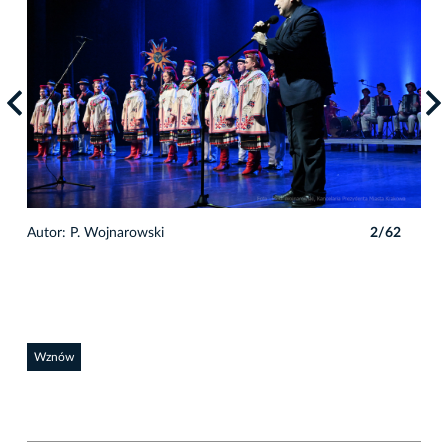
2
Autor: P. Wojnarowski
2/62
Auto
Wznów