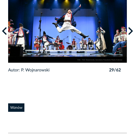
2
Autor: P. Wojnarowski
29/62
Auto
Wznów