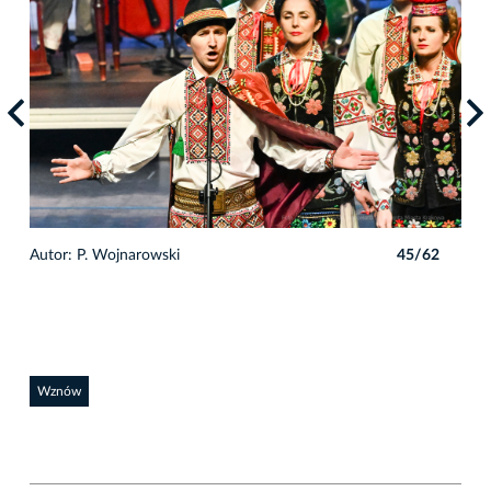
2
Autor: P. Wojnarowski
45/62
Auto
Wznów