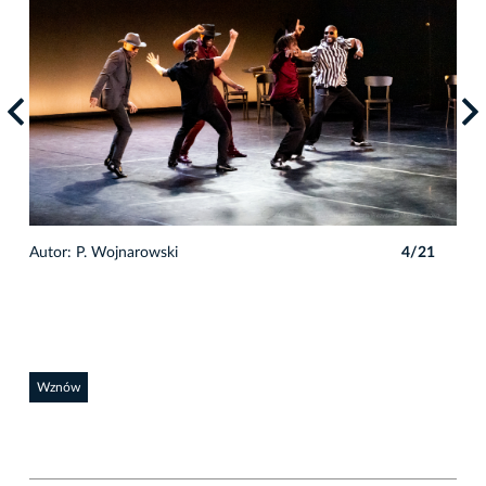
1
Autor: P. Wojnarowski
4/21
Auto
Wznów