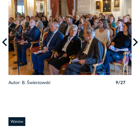
7
Autor: B. Świerzowski
9/27
Auto
Wznów