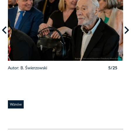
5
Autor: B. Świerzowski
5/25
Auto
Wznów