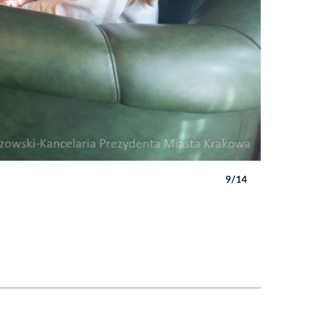
9/14
Autor: B. 