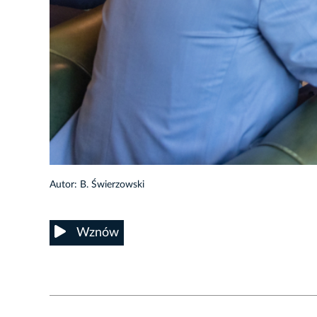
8/14
Autor: B. Świerzowski
Wznów