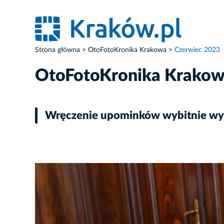
Strona główna
OtoFotoKronika Krakowa
Czerwiec 2023
OtoFotoKronika Krako
Wręczenie upominków wybitnie wyró
ZDJĘCIE