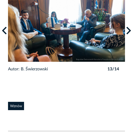
4
Autor: B. Świerzowski
13/14
Auto
Wznów