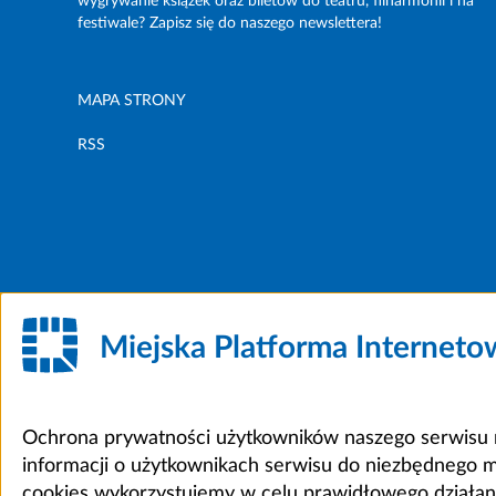
wygrywanie książek oraz biletów do teatru, filharmonii i na
festiwale? Zapisz się do naszego newslettera!
MAPA STRONY
RSS
Miejska Platforma Internet
Ochrona prywatności użytkowników naszego serwisu m
informacji o użytkownikach serwisu do niezbędnego 
cookies wykorzystujemy w celu prawidłowego działania 