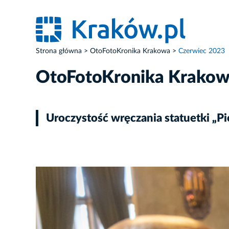
Strona główna
OtoFotoKronika Krakowa
Czerwiec 2023
OtoFotoKronika Krako
Uroczystość wręczania statuetki „P
ZDJĘCIE