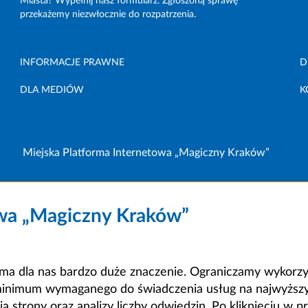
Miasta? Wypełnij nasz formularz. Zgłoszoną sprawę
przekażemy niezwłocznie do rozpatrzenia.
INFORMACJE PRAWNE
D
DLA MEDIÓW
K
Miejska Platforma Internetowa „Magiczny Kraków”
owa „Magiczny Kraków”
a dla nas bardzo duże znaczenie. Ograniczamy wykorzyst
minimum wymaganego do świadczenia usług na najwyższym
strony oraz analizy liczby odwiedzin. Po kliknięciu w pr