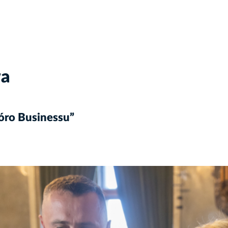
wa
ióro Businessu”