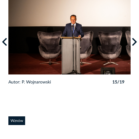
9
Autor: P. Wojnarowski
15/19
Auto
Wznów