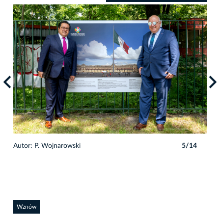
4
Autor: P. Wojnarowski
5/14
Auto
Wznów