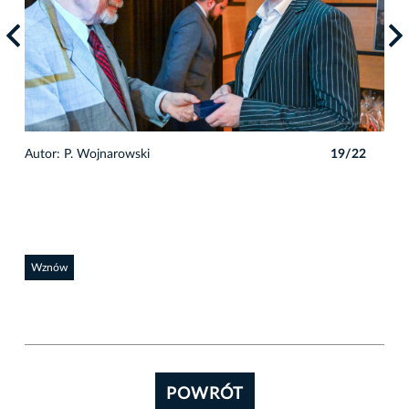
2
Autor: P. Wojnarowski
19/22
Auto
Wznów
POWRÓT