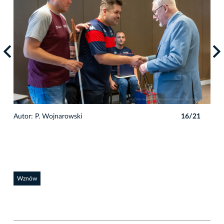
1
Autor: P. Wojnarowski
16/21
Auto
Wznów