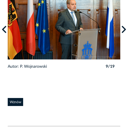
9
Autor: P. Wojnarowski
9/19
Auto
Wznów