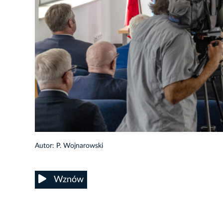
7/23
Autor: P. Wojnarowski
Wznów