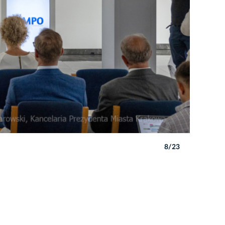
8/23
Autor: P. 