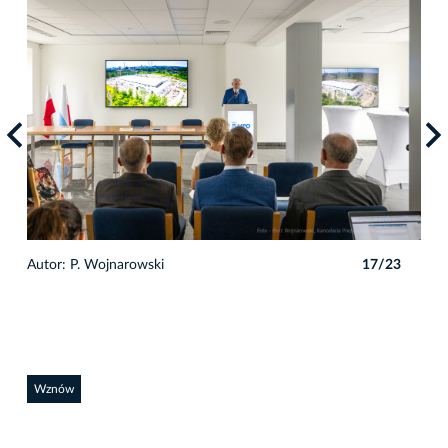
3
Autor: P. Wojnarowski
17/23
Auto
Wznów