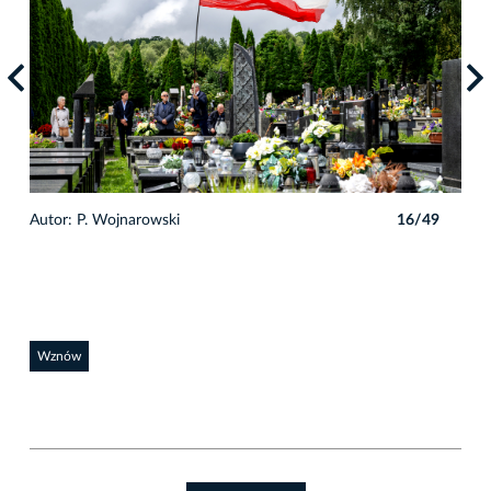
9
Autor: P. Wojnarowski
16/49
Auto
Wznów