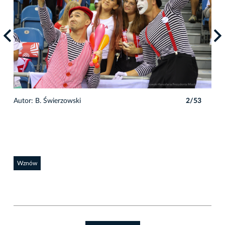
3
Autor: B. Świerzowski
2/53
Auto
Wznów