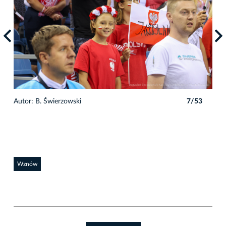
3
Autor: B. Świerzowski
7/53
Auto
Wznów