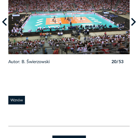
3
Autor: B. Świerzowski
20/53
Auto
Wznów