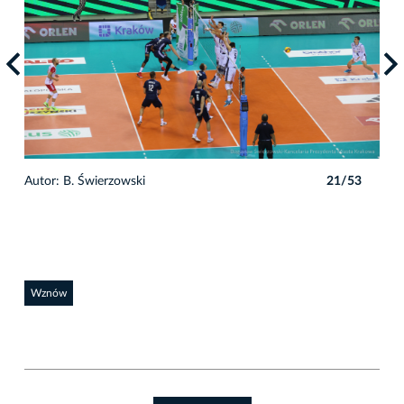
3
Autor: B. Świerzowski
21/53
Auto
Wznów