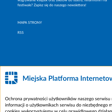
wygrywanie książek oraz biletów do teatru, filharmonii i na
festiwale? Zapisz się do naszego newslettera!
MAPA STRONY
RSS
Miejska Platforma Internet
Ochrona prywatności użytkowników naszego serwisu m
informacji o użytkownikach serwisu do niezbędnego 
cookies wykorzystujemy w celu prawidłowego działania 