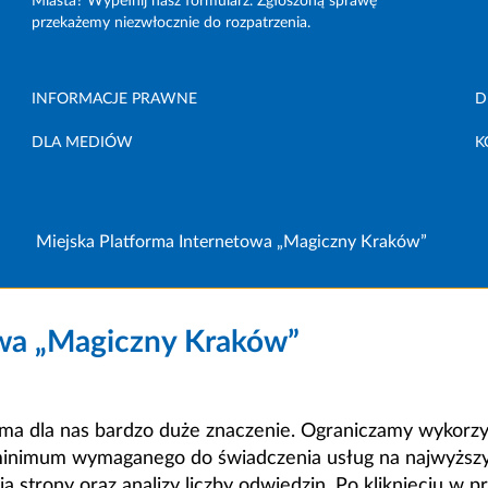
Miasta? Wypełnij nasz formularz. Zgłoszoną sprawę
przekażemy niezwłocznie do rozpatrzenia.
INFORMACJE PRAWNE
D
DLA MEDIÓW
K
Miejska Platforma Internetowa „Magiczny Kraków”
owa „Magiczny Kraków”
a dla nas bardzo duże znaczenie. Ograniczamy wykorzyst
minimum wymaganego do świadczenia usług na najwyższym
strony oraz analizy liczby odwiedzin. Po kliknięciu w pr