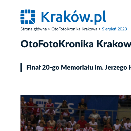
Strona główna
OtoFotoKronika Krakowa
Sierpień 2023
OtoFotoKronika Krako
Finał 20-go Memoriału im. Jerzego
ZDJĘCIE