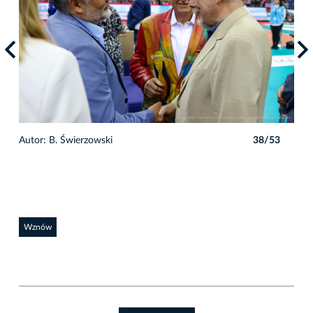
3
Autor: B. Świerzowski
38/53
Auto
Wznów