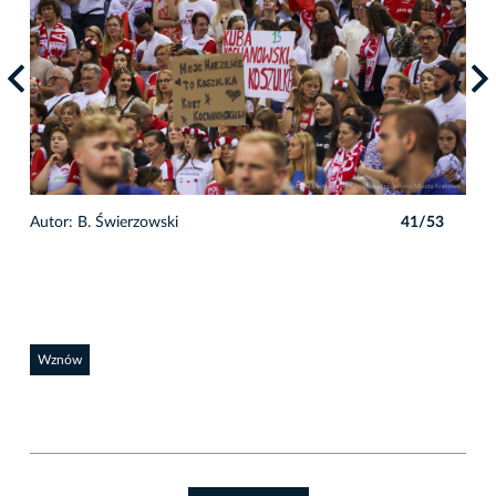
3
Autor: B. Świerzowski
41/53
Auto
Wznów