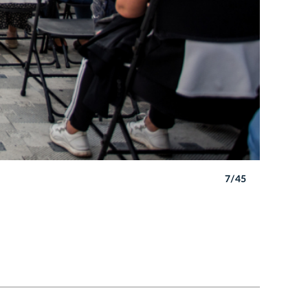
7/45
Autor: B. 