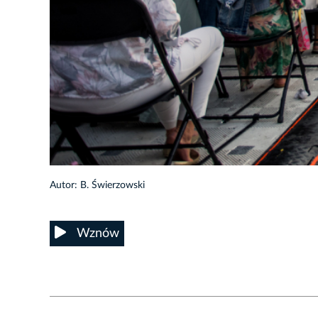
6/45
Autor: B. Świerzowski
Wznów