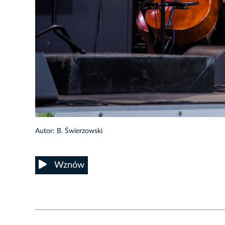
15/45
Autor: B. Świerzowski
Wznów