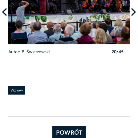
5
Autor: B. Świerzowski
20/45
Auto
Wznów
POWRÓT