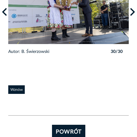
0
Autor: B. Świerzowski
30/30
Auto
Wznów
POWRÓT