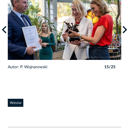
5
Autor: P. Wojnarowski
15/25
Auto
Wznów