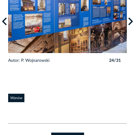
1
Autor: P. Wojnarowski
24/31
Auto
Wznów