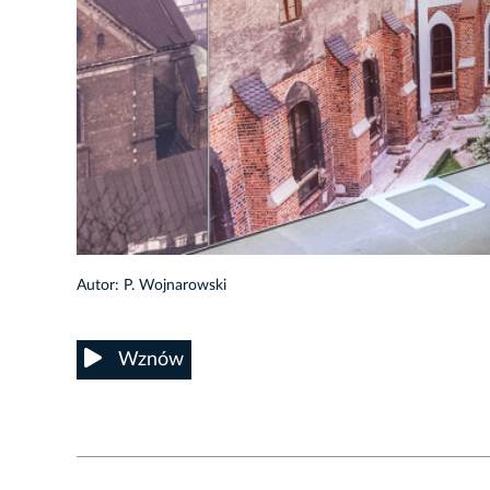
30/31
Autor: P. Wojnarowski
Wznów