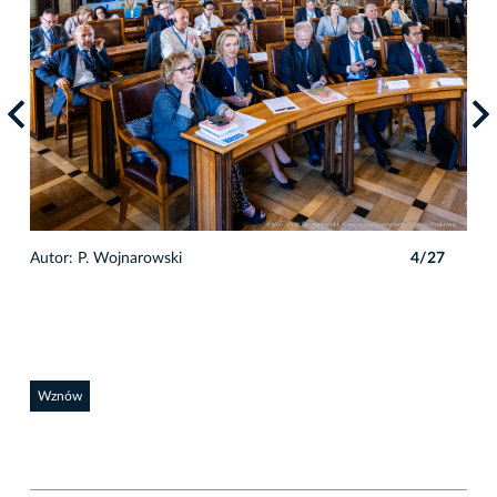
7
Autor: P. Wojnarowski
4/27
Auto
Wznów