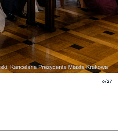
6/27
Autor: P. 