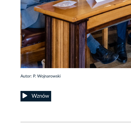
5/27
Autor: P. Wojnarowski
Wznów