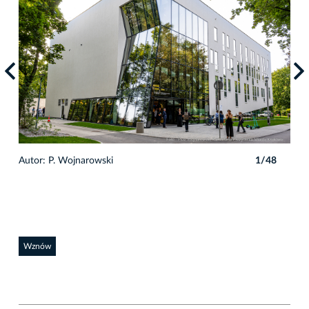
Autor: P. Wojnarowski
1/48
Auto
Wznów